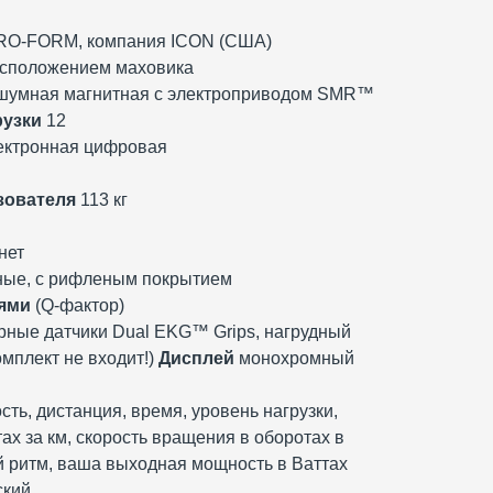
O-FORM, компания ICON (США)
асположением маховика
умная магнитная с электроприводом SMR™
рузки
12
ектронная цифровая
зователя
113 кг
нет
ные, с рифленым покрытием
лями
(Q-фактор)
ные датчики Dual EKG™ Grips, нагрудный
омплект не входит!)
Дисплей
монохромный
ть, дистанция, время, уровень нагрузки,
ах за км, скорость вращения в оборотах в
й ритм, ваша выходная мощность в Ваттах
ский