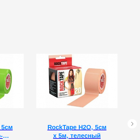
 5см
RockTape H2O, 5см
-
х 5м, телесный