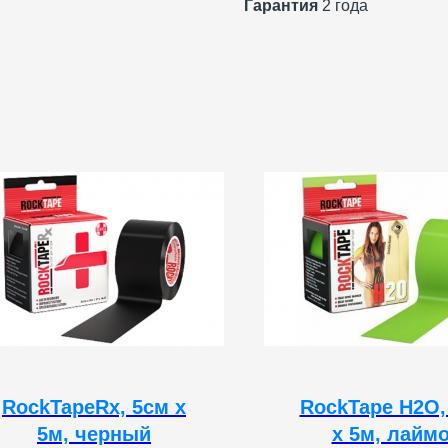
Гарантия
2 года
RockTapeRx, 5см x
RockTape H2O,
5м, черный
х 5м, лаймо