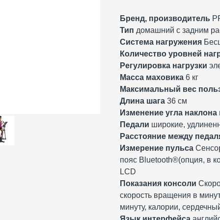
Бренд, производитель
PR
Тип
домашний с задним р
Система нагружения
Бесш
Количество уровней наг
Регулировка нагрузки
эл
Масса маховика
6 кг
Максимальный вес поль
Длина шага
36 см
Изменение угла наклона
Педали
широкие, удлинен
Расстояние между педа
Измерение пульса
Сенсор
пояс Bluetooth®(опция, в к
LCD
Показания консоли
Скорос
скорость вращения в минут
минуту, калории, сердечны
Язык интерфейса
англий