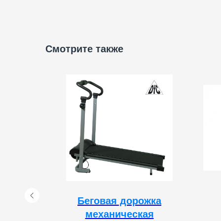
Смотрите также
я
Беговая дорожка
ex
механическая