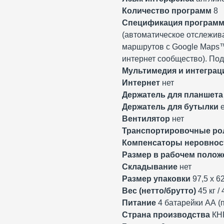
Количество программ
8
Спецификация програм
(автоматическое отслежива
маршрутов с Google Maps™
интернет сообщество). Под
Мультимедия и интеграц
Интернет
нет
Держатель для планшета
Держатель для бутылки
е
Вентилятор
нет
Транспортировочные ро
Компенсаторы неровнос
Размер в рабочем полож
Складывание
нет
Размер упаковки
97,5 х 62
Вес (нетто/брутто)
45 кг / 
Питание
4 батарейки АА (
Страна производства
КН