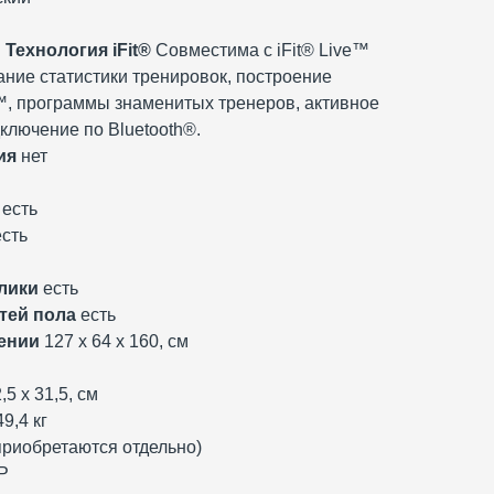
м
Технология iFit®
Совместима с iFit® Live™
ние статистики тренировок, построение
, программы знаменитых тренеров, активное
ключение по Bluetooth®.
ия
нет
есть
сть
лики
есть
тей пола
есть
ении
127 х 64 х 160, см
,5 х 31,5, см
49,4 кг
приобретаются отдельно)
Р