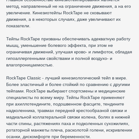
метод, направленный не на ограничение движения, а на его
увеличение. Кинезиотейпы RockTape не сковывают
движения, а в некоторых случаях, даже увеличивают их
показатели.
Тейпы RockTape призваны обеспечивать адекватную работу
мышц, уменьшение болевого эффекта, при этом не
ограничивая движений, улучшая крово- и лимфоток, обладая
гипоаллергенными свойствами и полной воздухо- и
влагопроницаемостью.
RockTape Classic - лучший кинезиологический тейп в мире.
Более эластичный и более стойкий по сравнению с другими
тейпами. RockTape выбирают спортсмены и медицинские
специалисты по всему миру. Тейпы RockTape применяют
при ахиллотендините, подошвенном фасците, тендините
надколенника, травмах передней крестообразной связки и
мадиальной коллатеральной связки колена, болях в нижней
части спины, растяжениях паха и подколенных сухожилиях,
ротаторной манжеты плеча, расколотой голени, искривлении
осанки, дискомфорте при беременности.