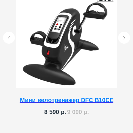
Мини велотренажер DFC B10CE
8 590
р.
9 000
р.