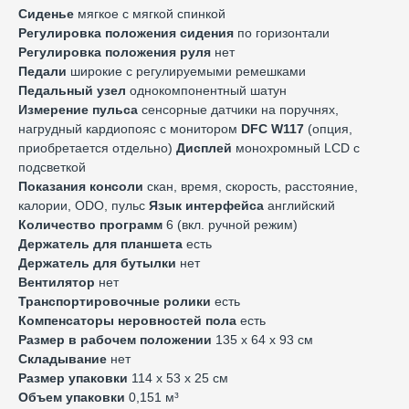
Сиденье
мягкое с мягкой спинкой
Регулировка положения сидения
по горизонтали
Регулировка положения руля
нет
Педали
широкие с регулируемыми ремешками
Педальный узел
однокомпонентный шатун
Измерение пульса
сенсорные датчики на поручнях,
нагрудный кардиопояс с монитором
DFC W117
(опция,
приобретается отдельно)
Дисплей
монохромный LCD с
подсветкой
Показания консоли
скан, время, скорость, расстояние,
калории, ODO, пульс
Язык интерфейса
английский
Количество программ
6 (вкл. ручной режим)
Держатель для планшета
есть
Держатель для бутылки
нет
Вентилятор
нет
Транспортировочные ролики
есть
Компенсаторы неровностей пола
есть
Размер в рабочем положении
135 х 64 х 93 см
Складывание
нет
Размер упаковки
114 х 53 х 25 см
Объем упаковки
0,151 м³